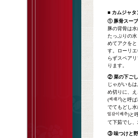
■
カムジャタ
① 豚骨スー
豚の背骨は水
たっぷりの水
めてアクをと
す。ローリエ
らずスペアリ
ります。
② 菜の下ご
じゃがいもは
め切りに、え
(
)と呼
でてもどし水
)と
て下茹でし、
③ 味つけと