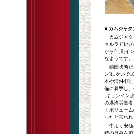
■
カムジャタ
カムジャタン
ョルラド]地
から仁川[イ
なようです。
鎖国状態だっ
ン]に次いで
本や清(中国
備に着手し、
[キョンイン
の港湾労働者
くボリューム
ったと言われ
牛より安価
特の臭みを消