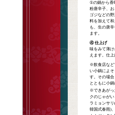
①の鍋から香
粉唐辛子、お
ゴジなどの野
料を加えて和
も、生の唐辛
ます。
④ 仕上げ
味をみて薄け
えます。仕上
※飲食店など
い小鍋によそ
す。その場合
とともに小鍋
※できあがっ
クのじゃがい
ラミョンサリ
韓国式春雨)、