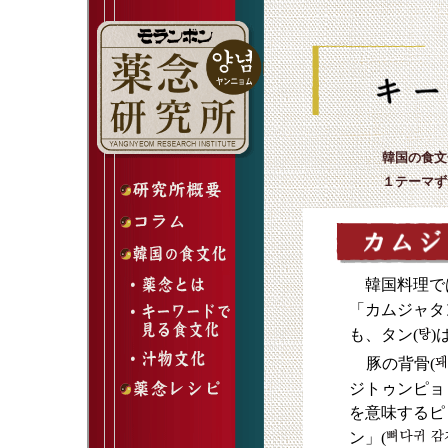
韓国の食文
１テーマず
韓国料理で
「カムジャタ
も、タン(
)
豚の背骨(
ジトゥンピョ
を意味するピ
ン」(