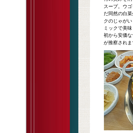
スープ。ウゴ
だ同然の白菜
クのじゃがい
ミックで美味
初から安価な
が推察されま