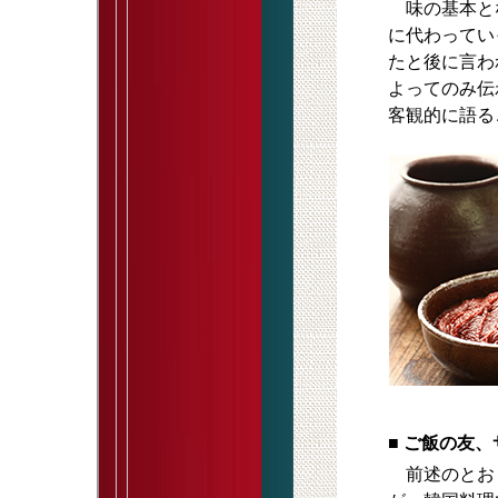
味の基本とな
に代わってい
たと後に言わ
よってのみ伝
客観的に語る
■
ご飯の友、
前述のとおり