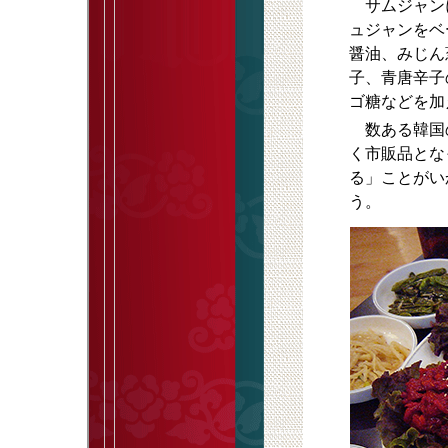
サムジャンに
ュジャンをベ
醤油、みじん
子、青唐辛子
ゴ糖などを加
数ある韓国の
く市販品とな
る」ことがい
う。