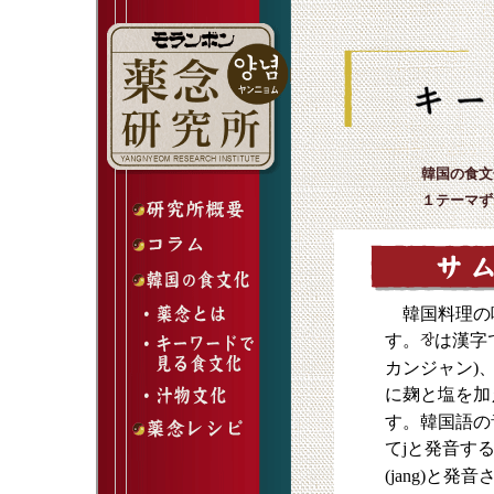
韓国の食文
１テーマず
韓国料理の
す。
は漢字
カンジャン)
に麹と塩を加
す。韓国語の
てjと発音す
(jang)と発