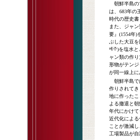
朝鮮半島の古
は、
683年
時代の歴史書『
また、ジャン
要』(1554
ぶした大豆を
)を塩水
ャン類の作り
形物がテンジ
が同一線上に
朝鮮半島では
作りされてき
地に作ったこ
よる撤退と朝
年代にかけて
近代化による
ことが激減し
工場製品が自