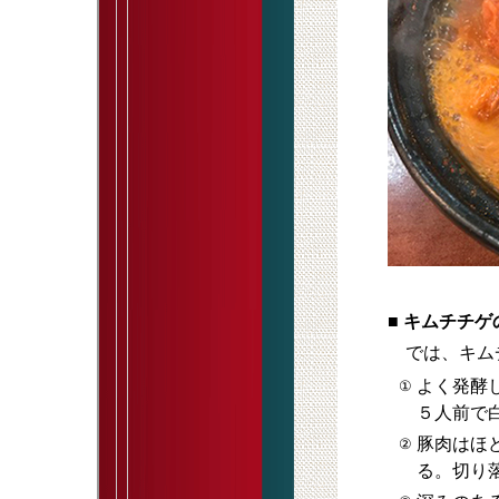
■ キムチチ
では、キムチ
よく発酵
①
５人前で
豚肉はほ
②
る。切り