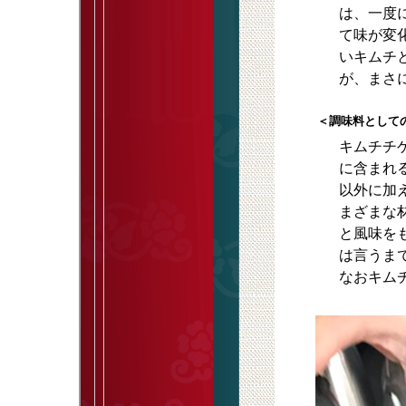
は、一度
て味が変
いキムチ
が、まさ
＜調味料として
キムチチ
に含まれ
以外に加
まざまな
と風味を
は言うま
なおキム