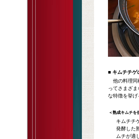
■ キムチチゲ
他の料理同様
ってさまざま
な特徴を挙げ
＜熟成キムチを
キムチチ
発酵した
ムチが適