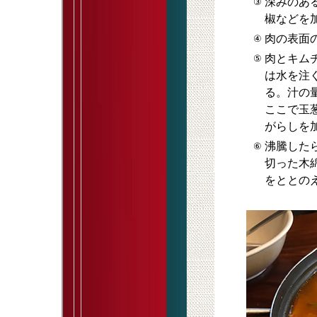
深みのあ
③
椒などを
肉の表面
④
肉とキム
⑤
は水を注
る。汁の
ここで玉
がらしを
沸騰した
⑥
切った木
をととの