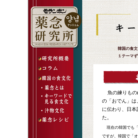
韓国の食文
１テーマず
魚の練りもの
の「おでん」は
に伝わり、日本
た。
現在の韓国でも
ですが、韓国で「オ