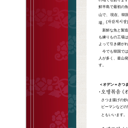
鮮半島で最初の
山で、
現在、韓
場」
新鮮な魚と製造
も練りもの工場
よって引き継が
今でも韓国では
人が多く、釜山
す。
＜オデン＝さつ
さつま揚げの炒
ピーマンなどの
ともいいます。