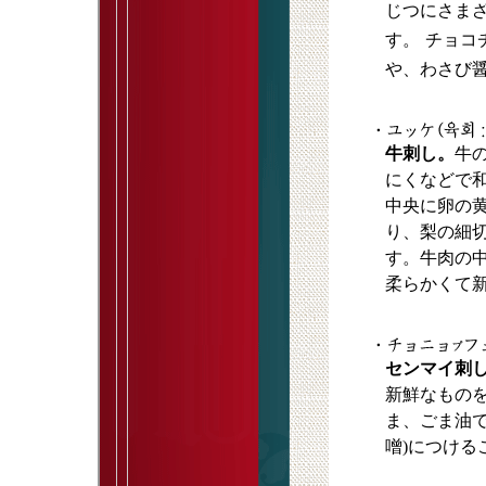
じつにさま
す。
チョコ
や、わさび
牛刺し。
牛
にくなどで
中央に卵の
り、梨の細
す。牛肉の
柔らかくて
センマイ刺
新鮮なもの
ま、ごま油
噌)につける