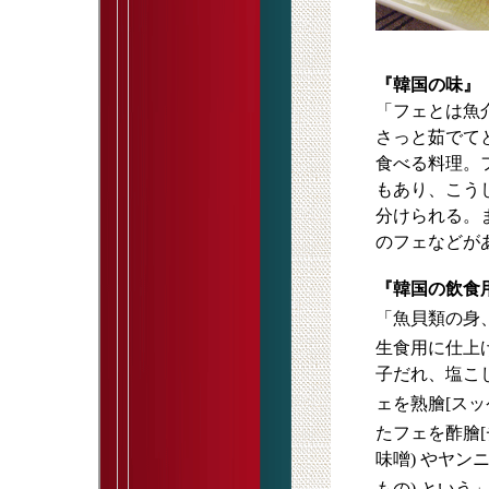
『韓国の味』（
「フェとは魚
さっと茹でて
食べる料理。
もあり、こうし
分けられる。
のフェなどが
『韓国の飲食用
「魚貝類の身
生食用に仕上
子だれ、塩こ
ェを熟膾[スッ
たフェを酢膾[
味噌) やヤン
もの) という