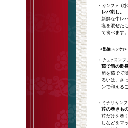
レバ刺し。
新鮮な牛レバ
塩を混ぜたも
て食べます
＜熟膾[スッケ]＞
茹で筍の刺
筍を茹でて
るいは、さ
ンで和える
芹の巻きも
芹だけを巻
しなどをマ