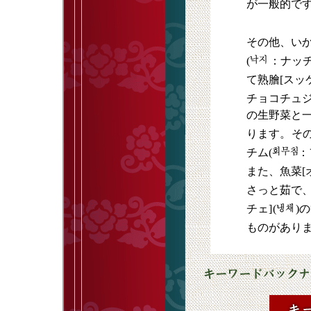
が一般的で
その他、いか
(
：ナッチ
て熟膾[スッケ
チョコチュ
の生野菜と
ります。
そ
チム(
：
また、魚菜[オ
さっと茹で
チェ]
(
)
ものがあり