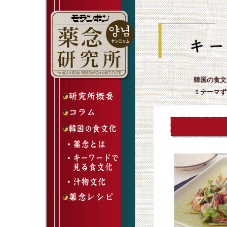
韓国の食文
１テーマず