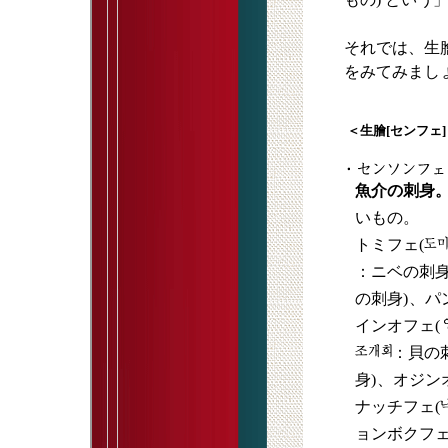
それでは、生膾
をみてみまし
＜生膾[センフェ]
魚介の刺身
いもの。
トミフェ(
：ニベの刺身
の刺身)
、パ
インオフェ(
：貝の
身)
、オジン
ナッチフェ(
ョンボクフェ