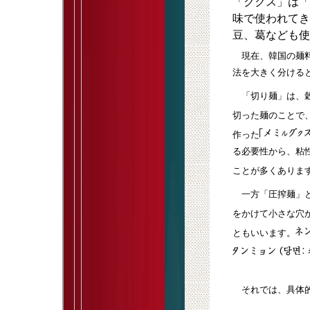
「ククス」は「
味で使われてき
豆、葛なども使
現在、韓国の麺料
法を大きく分ける
「切り麺」は、穀
切った麺のことで
作った
る必要性から、粘
ことが多くありま
一方「圧搾麺」
をかけて小さな穴
ともいいます。
それでは、具体的