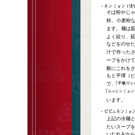
そば粉やじ
粉、
小麦粉
ます。
麺は
よく絞り、
などをのせ
汁で
作った
ープをかけ
般にこれを
もと平壌（
で、
います。
上記の冷麺
たいスープ
いたれをか