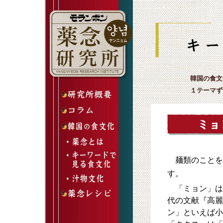
韓国の食文
１テーマず
麺類のことを
す。
「ミョン」は
代の文献『高麗
ン」といえば小