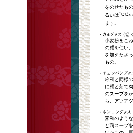
をのせたも
るいは
ます。
小麦粉をこ
の麺を使い
を加えたさ
もの。
冷麺と同様
に麺と茹で
のスープを
ら、アツア
素麺のよう
と鶏スープ
けたもの。