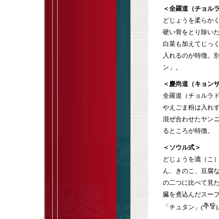
＜全羅道（チョル
どじょうを柔らか
硬い骨をとり除い
白菜も加えてじっ
入れるのが特徴。
ン」。
＜慶尚道（キョン
全羅道（チョルラ
やえごま粉は入れ
混ぜ合わせたヤン
るところが特徴。
＜ソウル式＞
どじょうを漉（こ
ん、きのこ、豆腐
の二つに比べて見
臓を煮込んだスー
「チュタン」(