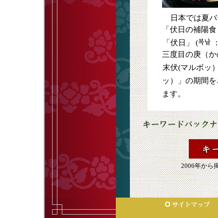
日本では夏バ
「伏日の補陽食
「伏日」 (
：
三度目の庚（か
末伏(マルボッ
ッ）」の期間を
ます。
2006年か