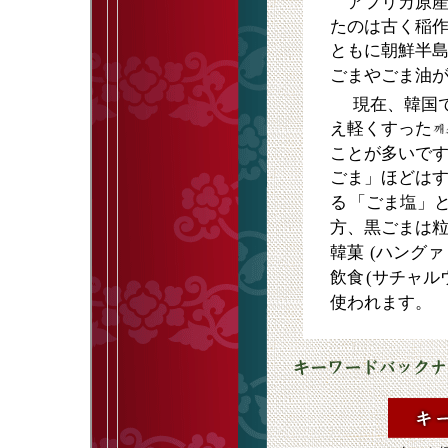
アフリカ原産
たのは古く稲
ともに朝鮮半
ごまやごま油
現在、韓国
え軽くすった
ことが多いで
ごま」ほどは
る
「ごま塩」
方、黒ごまは
韓菓
(ハング
飲食
(サチャル
使われます。