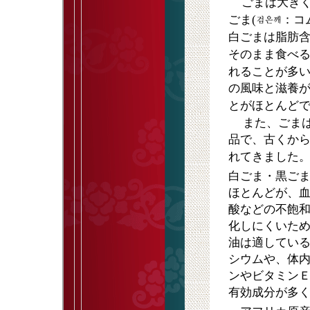
ごまは大きく
ごま(
：コ
白ごまは脂肪含
そのまま食べ
れることが多
の風味と滋養
とがほとんど
また、ごま
品で、古くか
れてきました
白ごま・黒ご
ほとんどが、
酸などの不飽
化しにくいた
油は適してい
シウムや、体
ンやビタミン
有効成分が多